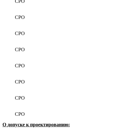
СРО
СРО
СРО
СРО
СРО
СРО
СРО
СРО
О допуске к проектированию: