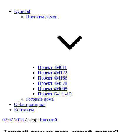
Купить!
Проекты домов
Проект 4M011
Проект 4M122
Проект 4M166
Проект 4M578
Проект 4M668
Проект G-111-1P
Готовые дома
О Застройщике
Контакты
Опубликовано
02.07.2018
Автор:
Евгений