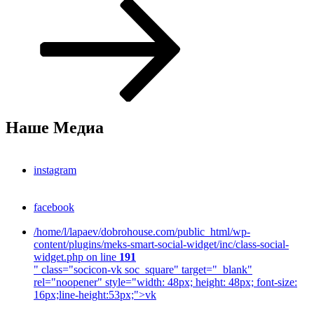
запись
Наше Медиа
instagram
facebook
/home/l/lapaev/dobrohouse.com/public_html/wp-
content/plugins/meks-smart-social-widget/inc/class-social-
widget.php on line
191
" class="socicon-vk soc_square" target="_blank"
rel="noopener" style="width: 48px; height: 48px; font-size:
16px;line-height:53px;">
vk