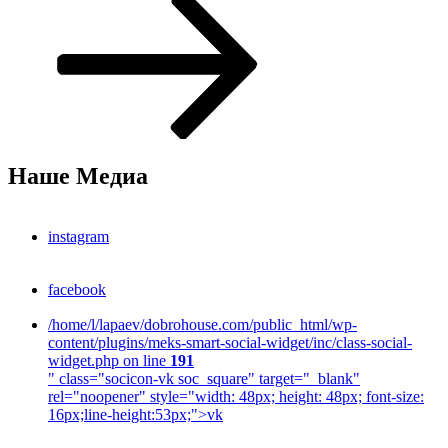
Наше Медиа
instagram
facebook
/home/l/lapaev/dobrohouse.com/public_html/wp-
content/plugins/meks-smart-social-widget/inc/class-social-
widget.php on line
191
" class="socicon-vk soc_square" target="_blank"
rel="noopener" style="width: 48px; height: 48px; font-size:
16px;line-height:53px;">
vk