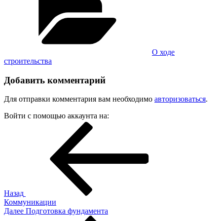
О ходе
строительства
Добавить комментарий
Для отправки комментария вам необходимо
авторизоваться
.
Войти с помощью аккаунта на:
Навигация
Предыдущая
запись:
по
записям
Назад
Коммуникации
Следующая
Далее
Подготовка фундамента
запись