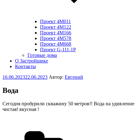
Проект 4M011
Проект 4M122
Проект 4M166
Проект 4M578
Проект 4M668
Проект G-111-1P
Готовые дома
О Застройщике
Контакты
Опубликовано
16.06.2023
22.06.2023
Автор:
Евгений
Вода
Сегодня пробурили скважину 50 метров!! Вода на удивление
чистая! вкусная !
Рубрики