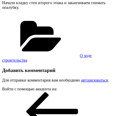
Начали кладку стен второго этажа и заканчиваем снимать
опалубку.
Рубрики
О ходе
строительства
Добавить комментарий
Для отправки комментария вам необходимо
авторизоваться
.
Войти с помощью аккаунта на:
Навигация
Предыдущая
запись:
по
записям