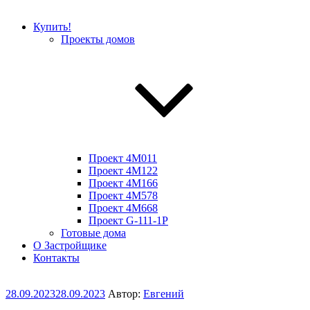
Купить!
Проекты домов
Проект 4M011
Проект 4M122
Проект 4M166
Проект 4M578
Проект 4M668
Проект G-111-1P
Готовые дома
О Застройщике
Контакты
Опубликовано
28.09.2023
28.09.2023
Автор:
Евгений