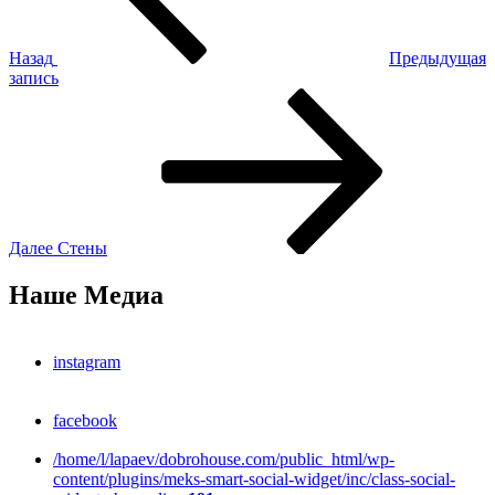
Назад
Предыдущая
запись
Следующая
запись
Далее
Стены
Наше Медиа
instagram
facebook
/home/l/lapaev/dobrohouse.com/public_html/wp-
content/plugins/meks-smart-social-widget/inc/class-social-