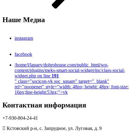
Наше Медиа
instagram
facebook
/home/l/lapaev/dobrohouse.com/public_html/wp-
content/plugins/meks-smart-social-widget/inc/class-social-
widget.php on line
191
" class="socicon-vk soc_square" target="_blank"
rel="noopener" style="width: 48px; height: 48px; font-size:
16px;line-height:53px;">
vk
Контактная информация
+7-930-804-24-41
Кстовский р-н, с. Запрудное, ул. Луговая, д. 9