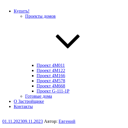
Купить!
Проекты домов
Проект 4M011
Проект 4M122
Проект 4M166
Проект 4M578
Проект 4M668
Проект G-111-1P
Готовые дома
О Застройщике
Контакты
Опубликовано
01.11.2023
09.11.2023
Автор:
Евгений