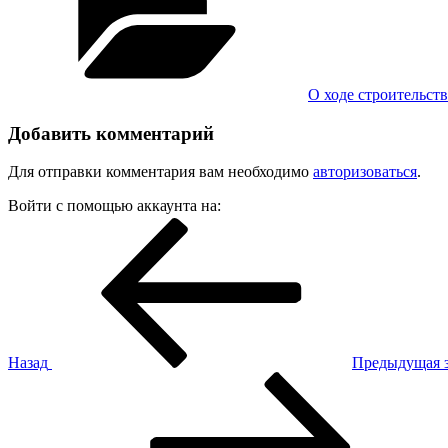
О ходе строительств
Добавить комментарий
Для отправки комментария вам необходимо
авторизоваться
.
Войти с помощью аккаунта на:
Навигация
Предыдущая
запись:
по
записям
Назад
Предыдущая 
Следующая
запись