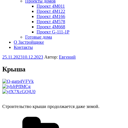
Проекты домов
Проект 4M011
Проект 4M122
Проект 4M166
Проект 4M578
Проект 4M668
Проект G-111-1P
Готовые дома
О Застройщике
Контакты
Опубликовано
25.11.2023
10.12.2023
Автор:
Евгений
Крыша
Строительство крыши продолжается даже зимой.
Рубрики