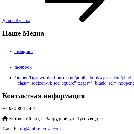
Далее
Крыша
Наше Медиа
instagram
facebook
/home/l/lapaev/dobrohouse.com/public_html/wp-content/plugins
" class="socicon-vk soc_square" target="_blank" rel="noopener
Контактная информация
+7-930-804-24-41
Кстовский р-н, с. Запрудное, ул. Луговая, д. 9
E-mail:
info@dobrohouse.com