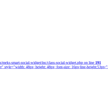
/meks-smart-social-widget/inc/class-social-widget.php on line
191
" style="width: 48px; height: 48px; font-size: 16px;line-height:53px;