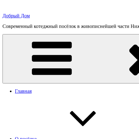
Перейти
к
Добрый Дом
содержимому
Современный котеджный посёлок в живописнейшей части Ниж
Главная
О посёлке